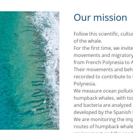
Our mission
Follow this scientific, cu
of the whale.
For the first time, we invi
movements and migratory
from French Polynesia to A
Their movements and behav
recorded to contribute to 
Polynesia.
We measure ocean pollutio
humpback whales, with tox
and bacteria are analyzed
developed by the Spanish 
We are monitoring the imp
routes of humpback whales,