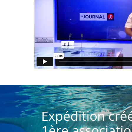
Expédition cr
1ère associatio