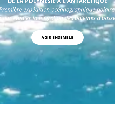
DE LA POLYNESIE A L'ANTARCTIQUE
Première expédition océanographique polair
pour étudier la migration des baleines à boss
AGIR ENSEMBLE