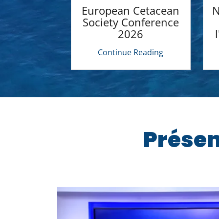
for Life
European Cetacean
N
nté à
Society Conference
 Cetacean
2026
iety
 Reading
Continue Reading
Présen