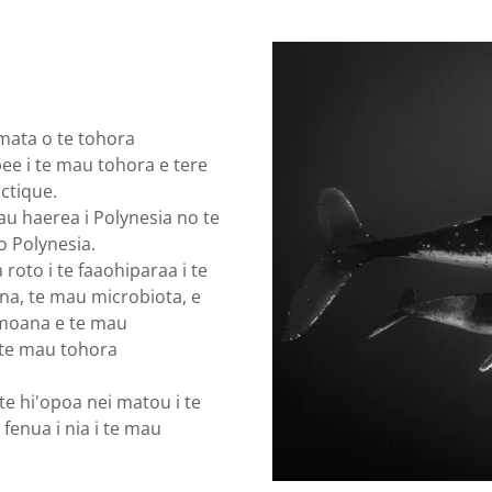
e mata o te tohora
e i te mau tohora e tere
rctique.
au haerea i Polynesia no te
o Polynesia.
roto i te faaohiparaa i te
una, te mau microbiota, e
e moana e te mau
o te mau tohora
te hi'opoa nei matou i te
fenua i nia i te mau