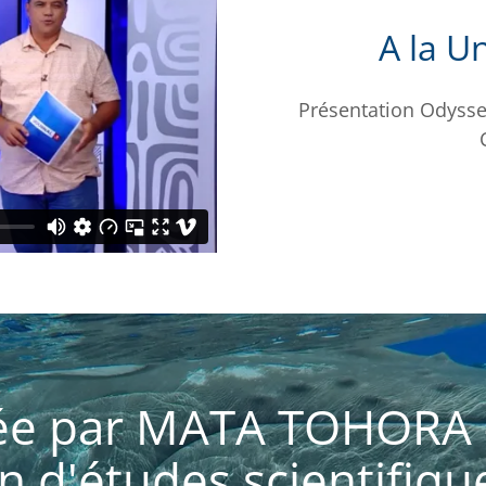
A la U
Présentation Odysse
éée par MATA TOHORA 
n d'études scientifiqu