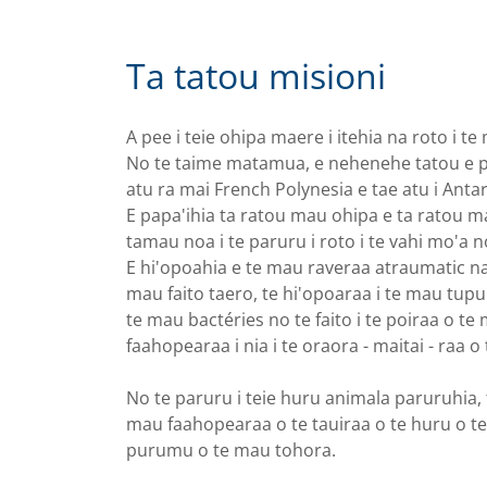
Ta tatou misioni
A pee i teie ohipa maere i itehia na roto i t
No te taime matamua, e nehenehe tatou e pe
atu ra mai French Polynesia e tae atu i Anta
E papa'ihia ta ratou mau ohipa e ta ratou m
tamau noa i te paruru i roto i te vahi mo'a n
E hi'opoahia e te mau raveraa atraumatic na 
mau faito taero, te hi'opoaraa i te mau tup
te mau bactéries no te faito i te poiraa o t
faahopearaa i nia i te oraora - maitai - raa 
No te paruru i teie huru animala paruruhia, 
mau faahopearaa o te tauiraa o te huru o te 
purumu o te mau tohora.