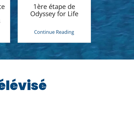
te
1ère étape de
1er prog
Odyssey for Life
les ba
s
reconnu 
pédago
Continue Reading
Continu
élévisé