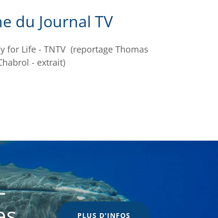
ne du Journal TV
y for Life - TNTV (reportage Thomas
Chabrol - extrait)
-
es
PLUS D'INFOS