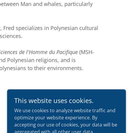
k between Man and whales, particularly
 Fred specializes in Polynesian cultural
sciences.
ciences de l'Homme du Pacifique
(MSH-
nd Polynesian religions, and is
 Polynesians to their environments.
This website uses cookies.
We use cookies to analyze website traffic and
optimize your website experience. By
accepting our use of cookies, your data will be
aggregated with all other user data.